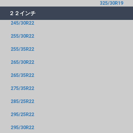
325/30R19
２２インチ
245/30R22
255/30R22
255/35R22
265/30R22
265/35R22
275/35R22
285/25R22
295/25R22
295/30R22