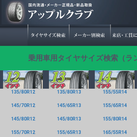
乗用車用タイヤサイズ検索（ラ
135/80R12
135/80R13
155/55R14
145/70R12
145/65R13
155/65R14
145/80R12
145/80R13
155/80R14
155/70R12
155/65R13
165/55R14