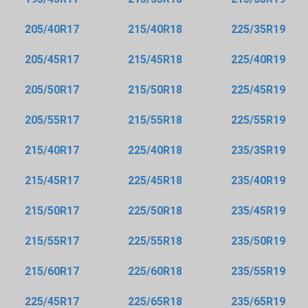
205/40R17
215/40R18
225/35R19
205/45R17
215/45R18
225/40R19
205/50R17
215/50R18
225/45R19
205/55R17
215/55R18
225/55R19
215/40R17
225/40R18
235/35R19
215/45R17
225/45R18
235/40R19
215/50R17
225/50R18
235/45R19
215/55R17
225/55R18
235/50R19
215/60R17
225/60R18
235/55R19
225/45R17
225/65R18
235/65R19