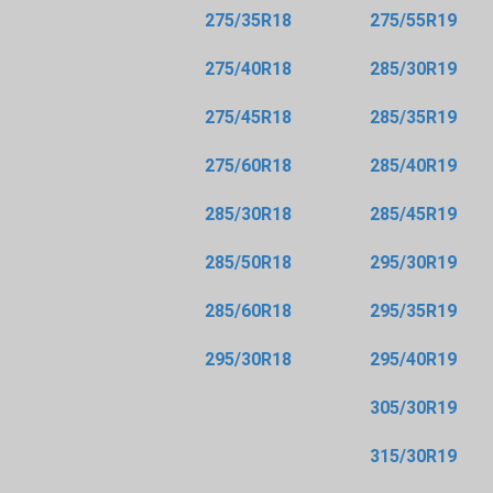
275/35R18
275/55R19
275/40R18
285/30R19
275/45R18
285/35R19
275/60R18
285/40R19
285/30R18
285/45R19
285/50R18
295/30R19
285/60R18
295/35R19
295/30R18
295/40R19
305/30R19
315/30R19