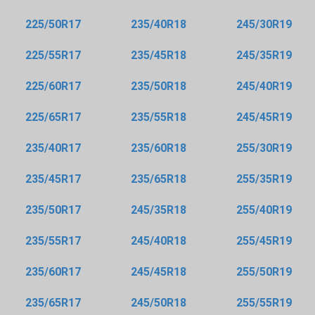
225/50R17
235/40R18
245/30R19
225/55R17
235/45R18
245/35R19
225/60R17
235/50R18
245/40R19
225/65R17
235/55R18
245/45R19
235/40R17
235/60R18
255/30R19
235/45R17
235/65R18
255/35R19
235/50R17
245/35R18
255/40R19
235/55R17
245/40R18
255/45R19
235/60R17
245/45R18
255/50R19
235/65R17
245/50R18
255/55R19