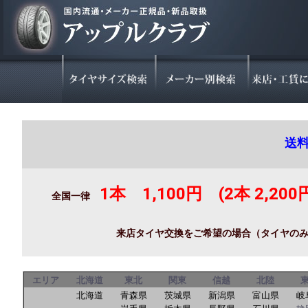
送
1本 1,100円 (2本 2,200
全国一律
来店タイヤ交換をご希望の場合（タイヤの
エリア
北海道
東北
関東
信越
北陸
北海道
青森県
茨城県
新潟県
富山県
岐