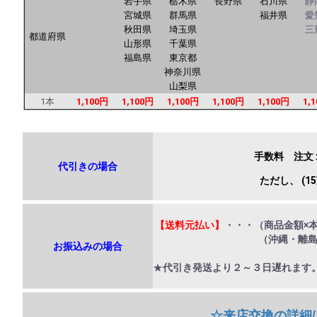
岩手県
栃木県
長野県
石川県
静
宮城県
群馬県
福井県
愛
秋田県
埼玉県
三
都道府県
山形県
千葉県
福島県
東京都
神奈川県
山梨県
1本
1,100円
1,100円
1,100円
1,100円
1,100円
1,
手数料 注文
代引きの場合
ただし、
(1
【送料元払い】
・・・（商品金額×
（沖縄・離島地域は送料
お振込みの場合
★
代引き発送より２～３日遅れます
☆来店交換の詳細