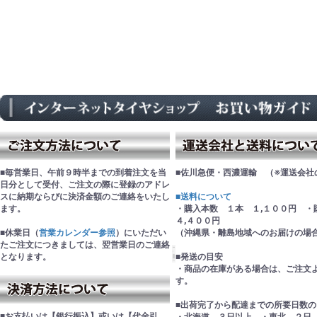
■毎営業日、午前９時半までの到着注文を当
■佐川急便・西濃運輸 （※運送会社
日分として受付、ご注文の際に登録のアドレ
スに納期ならびに決済金額のご連絡をいたし
■送料について
ます。
・購入本数 １本 １,１００円 
４,４００円
■休業日（
営業カレンダー参照
）にいただい
（沖縄県・離島地域へのお届けの場
たご注文につきましては、翌営業日のご連絡
となります。
■発送の目安
・商品の在庫がある場合は、ご注文
す。
■出荷完了から配達までの所要日数の
■お支払いは【銀行振込】或いは【代金引