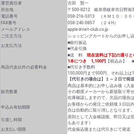
運営責任者
古田 賢一
所在地
〒500-8212 岐阜県岐阜市日野南3-
電話番号
058-216-5313 （ＡＭ１０：
FAX番号
058-240-0857 （２４H）
メールアドレス
apple＠net-club.co.jp
ご注文方法
ショッピングカートからのお申し
■銀行振込
お支払方法
■代金引換
■送 料
現在送料は下記の通りと
1本につき 1,100円
【税込み】 
商品代金以外の必要料金
■代引き手数料
150,000円まで500円、それ以上
【代引きの場合は】１～２日で発
商品は基本的にお申し込み後（入
販売数量
その都度メーカーから新規取り寄
在庫確認しますので、欠品の場合
お客様からの発注ご依頼後３日以
申込み有効期限
合は自動的に取り消しとなります
原則として入金確認後、即日又は
引渡し時期
もあります）
お支払い期限
代金振込後または代引きにて発送