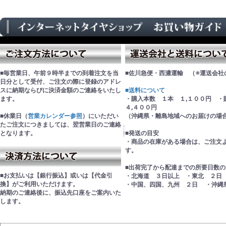
■毎営業日、午前９時半までの到着注文を当
■佐川急便・西濃運輸 （※運送会社
日分として受付、ご注文の際に登録のアドレ
スに納期ならびに決済金額のご連絡をいたし
■送料について
ます。
・購入本数 １本 １,１００円 
４,４００円
■休業日（
営業カレンダー参照
）にいただい
（沖縄県・離島地域へのお届けの場
たご注文につきましては、翌営業日のご連絡
となります。
■発送の目安
・商品の在庫がある場合は、ご注文
す。
■出荷完了から配達までの所要日数の
■お支払いは【銀行振込】或いは【代金引
・北海道 ３日以上 ・東北 ２日
換】がご利用いただけます。
・中国、四国、九州 ２日 ・沖縄
納期のご連絡後に、振込先口座をご案内いた
します。