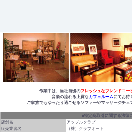
作業中は、当社自慢の
フレッシュなブレンドコー
音楽の流れる上質な
カフェルーム
にてお待
ご家族でもゆったり過ごせるソファーやマッサージチェ
■特定商取引に関する法律
店舗名
アップルクラブ
販売業者名
（株）クラブオート