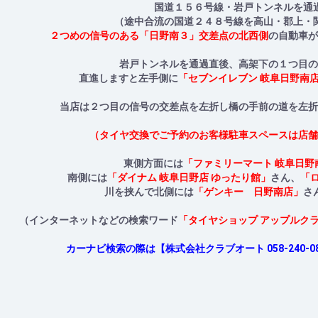
国道１５６号線・岩戸トンネルを通
（途中合流の国道２４８号線を高山・郡上・
２つめの信号のある「日野南３」交差点の北西側
の自動車が
岩戸トンネルを通過直後、高架下の１つ目の
直進しますと左手側に
「セブンイレブン 岐阜日野南
当店は２つ目の信号の交差点を左折し橋の手前の道を左折
（タイヤ交換でご予約のお客様駐車スペースは店舗
東側方面には
「ファミリーマート 岐阜日野
南側には
「ダイナム 岐阜日野店 ゆったり館」
さん、
「
川を挟んで北側には
「ゲンキー 日野南店」
さ
（インターネットなどの検索ワード
「タイヤショップ アップルク
カーナビ検索の際は【株式会社クラブオート 058-240-